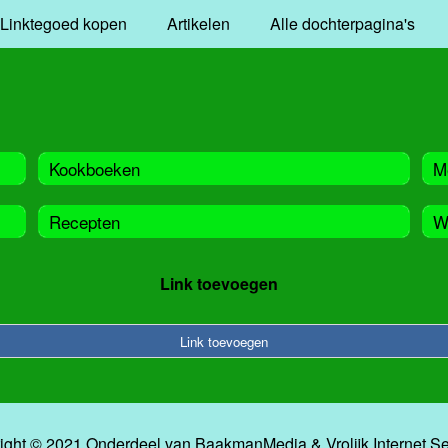
Linktegoed kopen
Artikelen
Alle dochterpagina's
Kookboeken
M
Recepten
W
Link toevoegen
Link toevoegen
ight © 2021 Onderdeel van
BaakmanMedia
&
Vrolijk Internet S